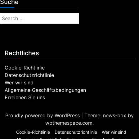
Suche
S
e
a
r
c
Rechtliches
h
f
Cookie-Richtlinie
o
Datenschutzrichtlinie
r
Wer wir sind
:
Allgemeine Geschäftsbedingungen
Erreichen Sie uns
Proudly powered by WordPress
|
Theme: news-box by
wpthemespace.com
.
Cookie-Richtlinie
Datenschutzrichtlinie
Wer wir sind