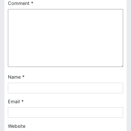
Comment
*
v
i
g
a
t
i
o
Name
*
n
Email
*
Website