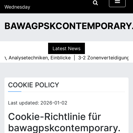
S
Wednesday
k
15/07/2026
i
13:37
BAWAGPSKCONTEMPORARY
p
t
o
c
Latest News
o
, Analysetechniken, Einblicke |
3-2 Zonenverteidigung: Sp
n
t
e
n
COOKIE POLICY
t
Last updated: 2026-01-02
Cookie-Richtlinie für
bawagpskcontemporary.