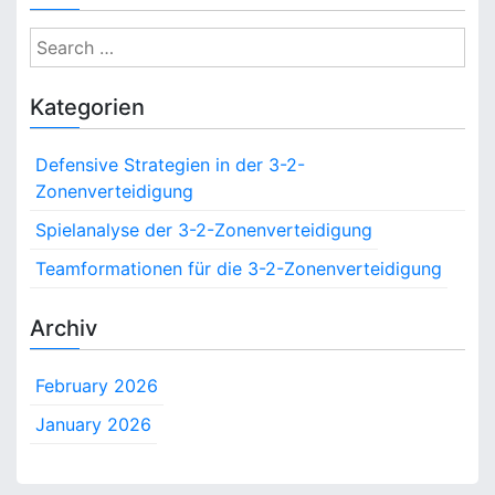
S
e
a
Kategorien
r
c
Defensive Strategien in der 3-2-
h
Zonenverteidigung
f
o
Spielanalyse der 3-2-Zonenverteidigung
r
Teamformationen für die 3-2-Zonenverteidigung
:
Archiv
February 2026
January 2026