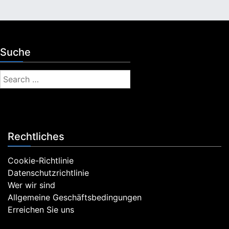
Suche
S
e
a
r
c
Rechtliches
h
f
Cookie-Richtlinie
o
Datenschutzrichtlinie
r
Wer wir sind
:
Allgemeine Geschäftsbedingungen
Erreichen Sie uns