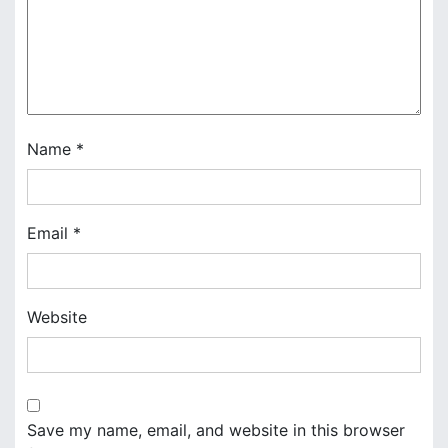
a
t
i
o
Name
*
n
Email
*
Website
Save my name, email, and website in this browser