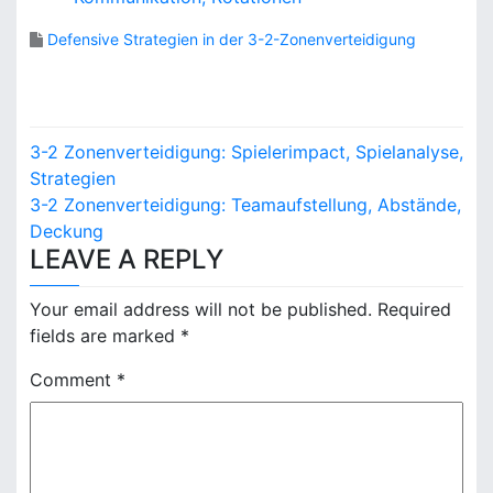
Defensive Strategien in der 3-2-Zonenverteidigung
P
3-2 Zonenverteidigung: Spielerimpact, Spielanalyse,
o
Strategien
3-2 Zonenverteidigung: Teamaufstellung, Abstände,
s
Deckung
LEAVE A REPLY
t
n
Your email address will not be published.
Required
fields are marked
*
a
Comment
*
v
i
g